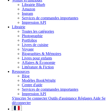
Vendre et distribuer
Librairie Blurb
Amazon
Ingram
Services de commandes importantes
Impression API
Librairie
Toutes les catégories
Photographie
Portfolios
Livres de cuisine
Voyage
Biographies & Mémoires
Livres pour enfants
Affaires & Économie
Littérature & Fiction
Ressources
Blog
Modèles BookWright
Centre d'aide
Services de commandes importantes
Impression API
S'inscrire
Se connecter
Outils d'assistance
Réglages
Aide
Se
déconnecter