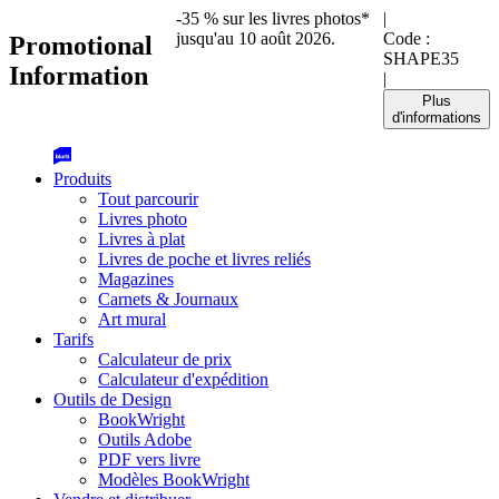
-35 % sur les livres photos*
|
jusqu'au 10 août 2026.
Code :
Promotional
SHAPE35
Information
|
Plus
d'informations
Produits
Tout parcourir
Livres photo
Livres à plat
Livres de poche et livres reliés
Magazines
Carnets & Journaux
Art mural
Tarifs
Calculateur de prix
Calculateur d'expédition
Outils de Design
BookWright
Outils Adobe
PDF vers livre
Modèles BookWright