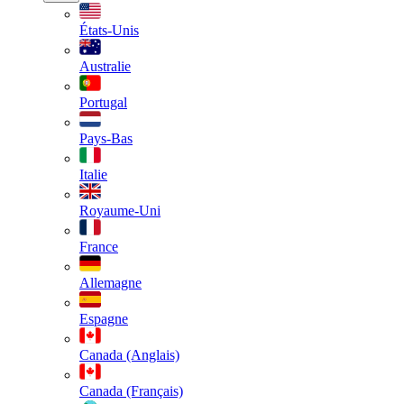
États-Unis
Australie
Portugal
Pays-Bas
Italie
Royaume-Uni
France
Allemagne
Espagne
Canada (Anglais)
Canada (Français)