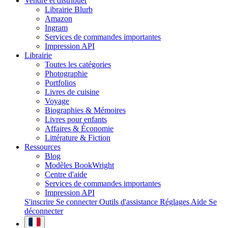
Vendre et distribuer
Librairie Blurb
Amazon
Ingram
Services de commandes importantes
Impression API
Librairie
Toutes les catégories
Photographie
Portfolios
Livres de cuisine
Voyage
Biographies & Mémoires
Livres pour enfants
Affaires & Économie
Littérature & Fiction
Ressources
Blog
Modèles BookWright
Centre d'aide
Services de commandes importantes
Impression API
S'inscrire
Se connecter
Outils d'assistance
Réglages
Aide
Se
déconnecter