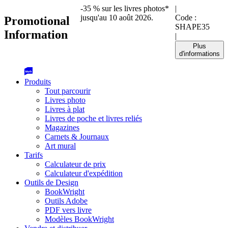
-35 % sur les livres photos*
|
jusqu'au 10 août 2026.
Code :
Promotional
SHAPE35
Information
|
Plus
d'informations
Produits
Tout parcourir
Livres photo
Livres à plat
Livres de poche et livres reliés
Magazines
Carnets & Journaux
Art mural
Tarifs
Calculateur de prix
Calculateur d'expédition
Outils de Design
BookWright
Outils Adobe
PDF vers livre
Modèles BookWright