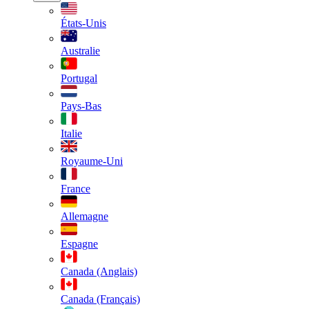
États-Unis
Australie
Portugal
Pays-Bas
Italie
Royaume-Uni
France
Allemagne
Espagne
Canada (Anglais)
Canada (Français)