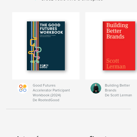
Good Futures
Building Better
Accelerator Participant
Brands
Workbook (2024)
De Scott Lerman
De RootedGood