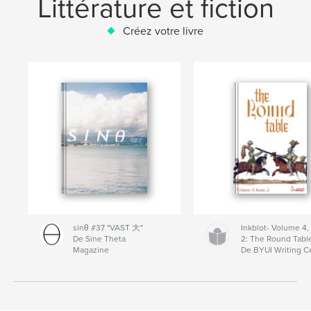
Littérature et fiction
Créez votre livre
sinθ #37 "VAST 大"
Inkblot- Volume 4,
De Sine Theta
2: The Round Tabl
Magazine
De BYUI Writing C