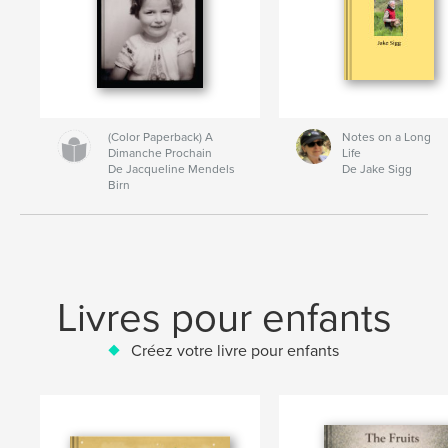
(Color Paperback) A
Notes on a Long
Dimanche Prochain
Life
De Jacqueline Mendels
De Jake Sigg
Birn
Livres pour enfants
Créez votre livre pour enfants