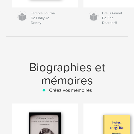
Temple Journal
Life is Grand
De Holly Jo
De Erin
Denny
Deardorff
Biographies et
mémoires
Créez vos mémoires