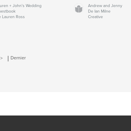
uren + John's Wedding
Andrew and Jenny
uestbook
De Ian Milne
 Lauren Ross
Creative
|
 >
Dernier