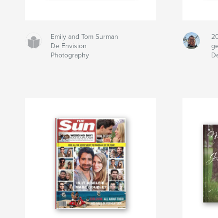
Emily and Tom Surman
20
De Envision
g
Photography
De