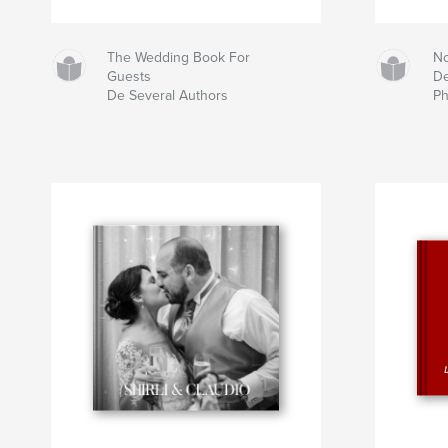
The Wedding Book For
No
Guests
De
De Several Authors
Ph