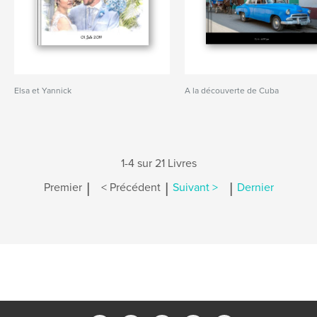
Elsa et Yannick
A la découverte de Cuba
1-4 sur 21 Livres
|
|
|
Premier
< Précédent
Suivant >
Dernier