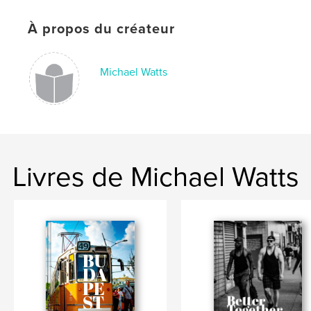
,
,
,
photography
black and white
new York
À propos du créateur
Harlem
Michael Watts
Livres de Michael Watts