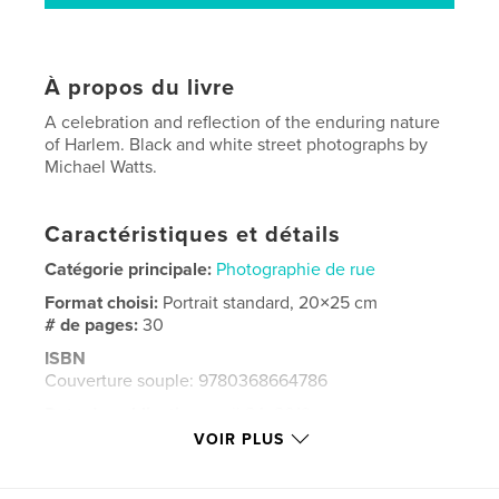
À propos du livre
A celebration and reflection of the enduring nature
of Harlem. Black and white street photographs by
Michael Watts.
Caractéristiques et détails
Catégorie principale:
Photographie de rue
Format choisi:
Portrait standard, 20×25 cm
# de pages:
30
ISBN
Couverture souple: 9780368664786
Date de publication:
avril 24, 2019
VOIR PLUS
Langue
English
Mots-clés