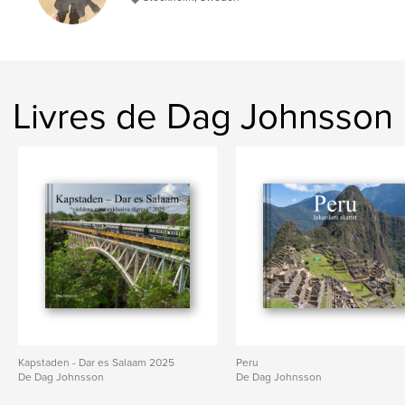
,
,
,
Lhasa
Tibet
Qinghai
Tongren
Livres de Dag Johnsson
Kapstaden - Dar es Salaam 2025
Peru
De Dag Johnsson
De Dag Johnsson