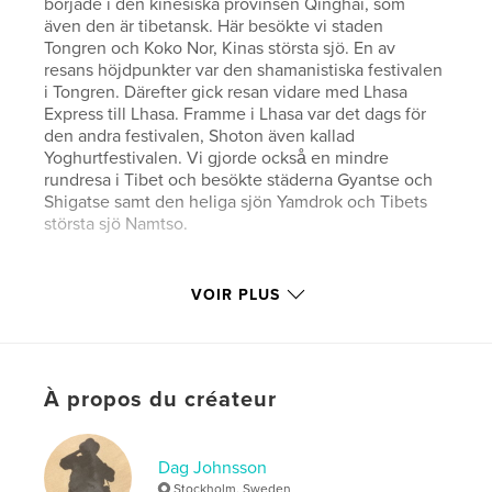
började i den kinesiska provinsen Qinghai, som
även den är tibetansk. Här besökte vi staden
Tongren och Koko Nor, Kinas största sjö. En av
resans höjdpunkter var den shamanistiska festivalen
i Tongren. Därefter gick resan vidare med Lhasa
Express till Lhasa. Framme i Lhasa var det dags för
den andra festivalen, Shoton även kallad
Yoghurtfestivalen. Vi gjorde också en mindre
rundresa i Tibet och besökte städerna Gyantse och
Shigatse samt den heliga sjön Yamdrok och Tibets
största sjö Namtso.
Caractéristiques et détails
VOIR PLUS
Catégorie principale:
Voyages
Format choisi:
Grand format paysage, 33×28 cm
# de pages:
88
À propos du créateur
Date de publication:
oct 01, 2017
Langue
Swedish
Dag Johnsson
Mots-clés
Stockholm, Sweden