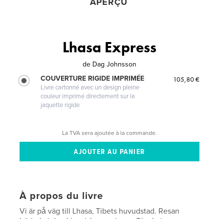
APERÇU
Lhasa Express
de
Dag Johnsson
COUVERTURE RIGIDE IMPRIMÉE
105,80 €
Livre cartonné avec un design pleine
couleur imprimé directement sur la
jaquette rigide
La TVA sera ajoutée à la commande.
À propos du livre
Vi är på väg till Lhasa, Tibets huvudstad. Resan