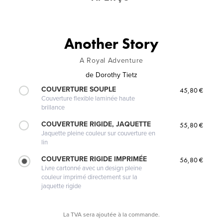
Another Story
A Royal Adventure
de
Dorothy Tietz
COUVERTURE SOUPLE
45,80 €
Couverture flexible laminée haute
brillance
COUVERTURE RIGIDE, JAQUETTE
55,80 €
Jaquette pleine couleur sur couverture en
lin
COUVERTURE RIGIDE IMPRIMÉE
56,80 €
Livre cartonné avec un design pleine
couleur imprimé directement sur la
jaquette rigide
La TVA sera ajoutée à la commande.