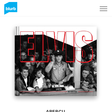
S'inscrire
APERÇU