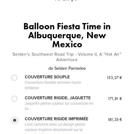
Balloon Fiesta Time in
Albuquerque, New
Mexico
Selden's Southwest Road Trip - Volume II, A "Hot Air"
Adventure
de
Selden Parmelee
COUVERTURE SOUPLE
153,27 €
Couverture flexible laminée haute
brillance
COUVERTURE RIGIDE, JAQUETTE
171,81 €
Jaquette pleine couleur sur couverture en
lin
COUVERTURE RIGIDE IMPRIMÉE
181,35 €
Livre cartonné avec un design pleine
couleur imprimé directement sur la