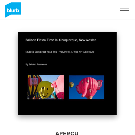
S'inscrire
APERÇU