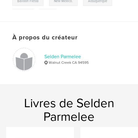
,
,
,
Balloon Fiesta
New Mexico.
Albuquerque
,
Balloon
2007
À propos du créateur
Selden Parmelee
Walnut Creek CA 94595
Livres de Selden
Parmelee