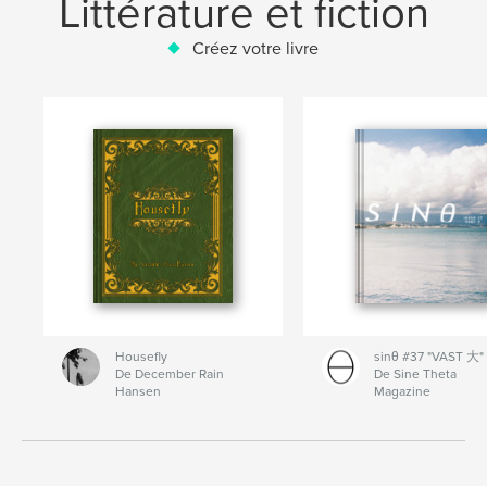
Littérature et fiction
Créez votre livre
Housefly
sinθ #37 "VAST 大"
De December Rain
De Sine Theta
Hansen
Magazine