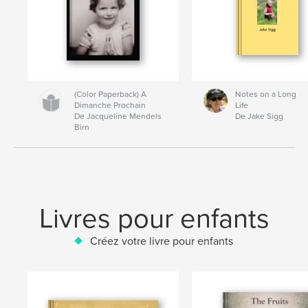
(Color Paperback) A
Notes on a Long
Dimanche Prochain
Life
De Jacqueline Mendels
De Jake Sigg
Birn
Livres pour enfants
Créez votre livre pour enfants