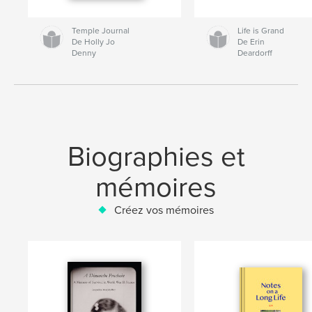
Temple Journal
Life is Grand
De Holly Jo
De Erin
Denny
Deardorff
Biographies et
mémoires
Créez vos mémoires