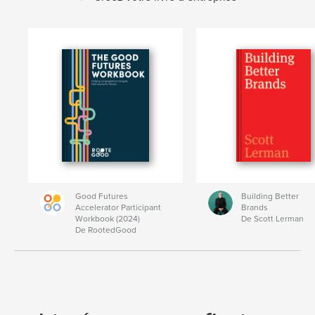
Good Futures
Building Better
Accelerator Participant
Brands
Workbook (2024)
De Scott Lerman
De RootedGood