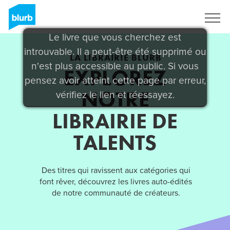
S'inscrire
Le livre que vous cherchez est
introuvable. Il a peut-être été supprimé ou
LA LIBRAIRIE BLURB
n'est plus accessible au public. Si vous
EXPLOREZ
pensez avoir atteint cette page par erreur,
NOTRE
vérifiez le lien et réessayez.
LIBRAIRIE DE
TALENTS
Des titres qui ravissent aux catégories qui
font rêver, découvrez les livres auto-édités
de notre communauté de créateurs.