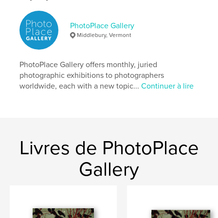
Format choisi:
Petit carré, 18×18 cm
# de pages:
86
PhotoPlace Gallery
Date de publication:
juin 16, 2026
Middlebury, Vermont
Langue
English
Mots-clés
PhotoPlace Gallery offers monthly, juried
photographic exhibitions to photographers
,
,
photography
sky
night
worldwide, each with a new topic...
Continuer à lire
Livres de PhotoPlace
Gallery