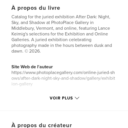
À propos du livre
Catalog for the juried exhibition After Dark: Night,
Sky, and Shadow at PhotoPlace Gallery in
Middlebury, Vermont, and online, featuring Lance
Keimig's selections for the Exhibition and Online
Galleries. A juried exhibition celebrating
photography made in the hours between dusk and
dawn. © 2026.
Site Web de l'auteur
https://www.photoplacegallery.com/online-juried-sh
ows/after-dark-night-sky-and-shadow/gallery/exhibit
ion-gallery
VOIR PLUS
Caractéristiques et détails
Catégorie principale:
Photographie artistique
Catégories supplémentaires
Beaux livres
,
Livres
d'art et de photographie
À propos du créateur