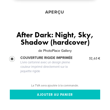
APERÇU
After Dark: Night, Sky,
Shadow (hardcover)
de
PhotoPlace Gallery
COUVERTURE RIGIDE IMPRIMÉE
52,65 €
Livre cartonné avec un design pleine
couleur imprimé directement sur la
jaquette rigide
La TVA sera ajoutée à la commande.