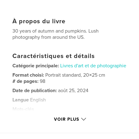
À propos du livre
30 years of autumn and pumpkins. Lush
photography from around the US.
Caractéristiques et détails
Catégorie principale:
Livres d'art et de photographie
Format choisi:
Portrait standard, 20×25 cm
# de pages:
98
Date de publication:
août 25, 2024
Langue
English
Mots-clés
,
,
,
,
October
Halloween
pumpkins
fall
VOIR PLUS
autumn