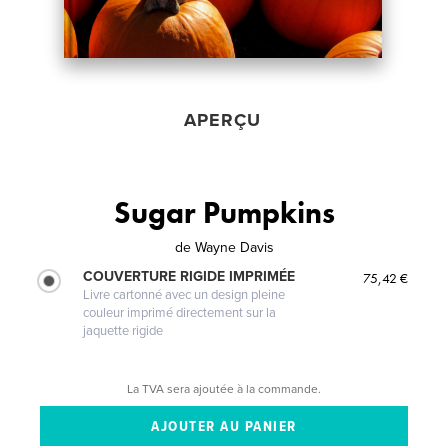
APERÇU
Sugar Pumpkins
de
Wayne Davis
COUVERTURE RIGIDE IMPRIMÉE
75,42 €
Livre cartonné avec un design pleine
couleur imprimé directement sur la
jaquette rigide
La TVA sera ajoutée à la commande.