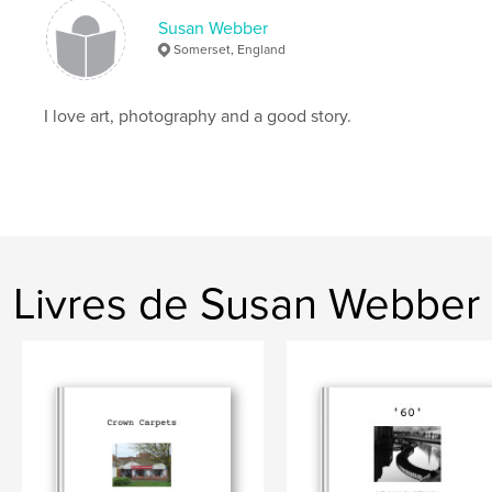
Couverture souple: 9798881353902
Susan Webber
Date de publication:
janv 31, 2024
Somerset, England
Langue
English
Mots-clés
I love art, photography and a good story.
,
,
,
Humour
Travel
Bears
Teddy
Livres de Susan Webber