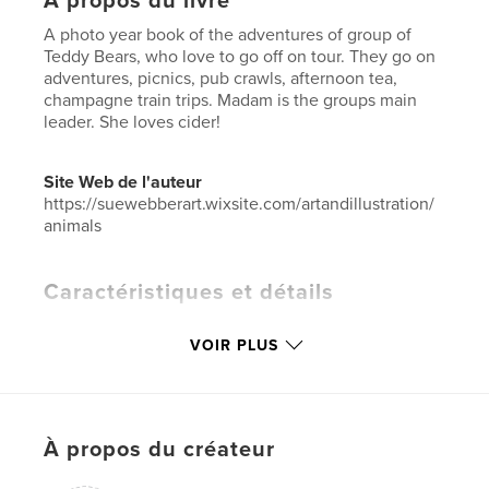
À propos du livre
A photo year book of the adventures of group of
Teddy Bears, who love to go off on tour. They go on
adventures, picnics, pub crawls, afternoon tea,
champagne train trips. Madam is the groups main
leader. She loves cider!
Site Web de l'auteur
https://suewebberart.wixsite.com/artandillustration/
animals
Caractéristiques et détails
Catégorie principale:
Humour
VOIR PLUS
Catégories supplémentaires
Livres d'art et de
photographie
Format choisi:
Petit carré, 18×18 cm
# de pages:
50
À propos du créateur
ISBN