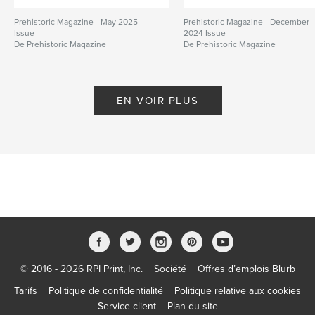
Prehistoric Magazine - May 2025
Prehistoric Magazine - December
Issue
2024 Issue
De Prehistoric Magazine
De Prehistoric Magazine
EN VOIR PLUS
© 2016 - 2026 RPI Print, Inc.
Société
Offres d’emplois Blurb
Tarifs
Politique de confidentialité
Politique relative aux cookies
Service client
Plan du site