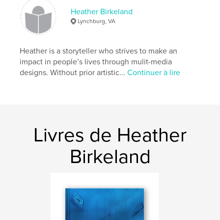
Catégories supplémentaires
SF et fantasy
,
Heather Birkeland
Littérature
Lynchburg, VA
Format choisi:
Petit carré, 18×18 cm
# de pages:
36
Heather is a storyteller who strives to make an
Date de publication:
juil 07, 2021
impact in people’s lives through mulit-media
designs. Without prior artistic...
Continuer à lire
Langue
English
Mots-clés
,
,
Digital painting
Meaning of life
Emptiness
Livres de Heather
Birkeland