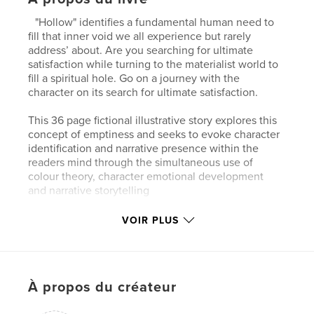
"Hollow" identifies a fundamental human need to
fill that inner void we all experience but rarely
address’ about. Are you searching for ultimate
satisfaction while turning to the materialist world to
fill a spiritual hole. Go on a journey with the
character on its search for ultimate satisfaction.
This 36 page fictional illustrative story explores this
concept of emptiness and seeks to evoke character
identification and narrative presence within the
readers mind through the simultaneous use of
colour theory, character emotional development
and narrative storytelling
VOIR PLUS
Site Web de l'auteur
https://www.instagram.com/tales.of.fluff/
Caractéristiques et détails
À propos du créateur
Catégorie principale:
Bandes dessinées