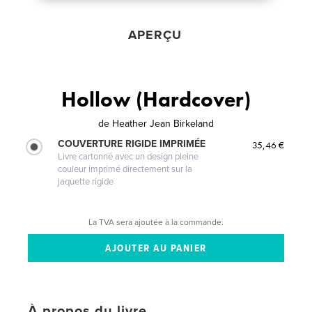
APERÇU
Hollow (Hardcover)
de
Heather Jean Birkeland
COUVERTURE RIGIDE IMPRIMÉE
35,46 €
Livre cartonné avec un design pleine
couleur imprimé directement sur la
jaquette rigide
La TVA sera ajoutée à la commande.
À propos du livre