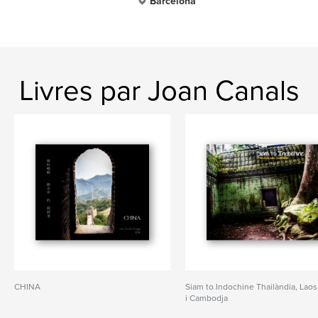
Barcelona
Livres par Joan Canals
CHINA
Siam to Indochine Thailàndia, Laos
i Cambodja