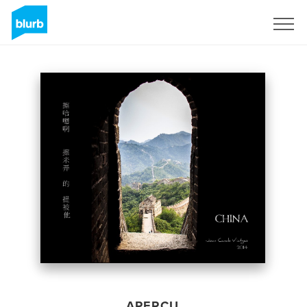
S'inscrire
APERÇU