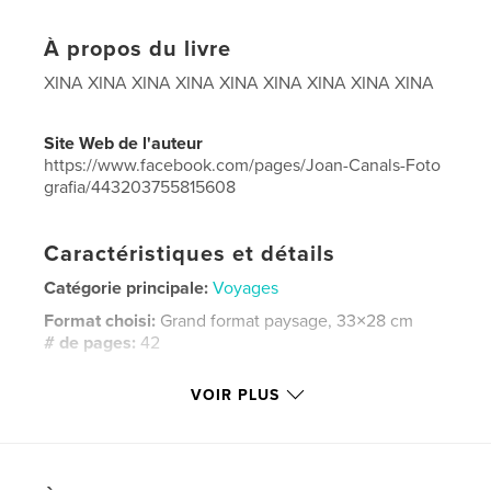
À propos du livre
XINA XINA XINA XINA XINA XINA XINA XINA XINA
Site Web de l'auteur
https://www.facebook.com/pages/Joan-Canals-Foto
grafia/443203755815608
Caractéristiques et détails
Catégorie principale:
Voyages
Format choisi:
Grand format paysage, 33×28 cm
# de pages:
42
Date de publication:
juin 28, 2015
VOIR PLUS
Langue
Catalan
Mots-clés
,
,
,
,
canals
Xina
china
viajes