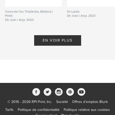
Corea del Sur Thailàndia, Malàisia i
Sri Lanka
Pekin
De Joan i Anja. 2023
De Joan i Anja. 2023
EN VOIR PLUS
© 2016 - 2026 RPI Print, Inc.
Société
Offres d’emplois Blurb
Tarifs
Politique de confidentialité
Politique relative aux cookies