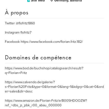
Site Web
Germany, Bavaria
À propos
Twitter @flofritz1860
Instagram flofritz7
Facebook https://www.facebook.com/florian.fritz.182/
Domaines de compétence
https://www.bod.de/buchshop/catalogsearch/result/?
q=Florian+Fritz
https://www.calvendo.de/galerie/?
s=Florian%20Fritz&type=0&format=0&lang=1&kdgrp=0&cat=0&ord
er=sales&dir=desc
https://www.amazon.de/Florian-Fritz/e/B005HDOOZW?
ref_=dbs_p_pbk_r00_abau_000000