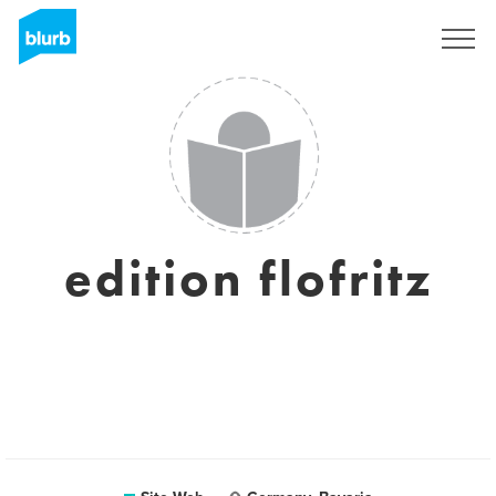
S'inscrire
edition flofritz