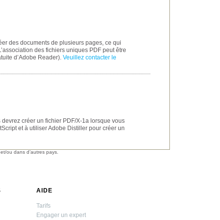
réer des documents de plusieurs pages, ce qui
. L’association des fichiers uniques PDF peut être
atuite d’Adobe Reader).
Veuillez contacter le
us devrez créer un fichier PDF/X-1a lorsque vous
tScript et à utiliser Adobe Distiller pour créer un
t/ou dans d’autres pays.
S
AIDE
Tarifs
Engager un expert