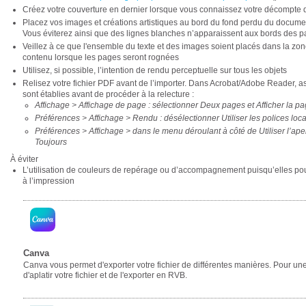
Créez votre couverture en dernier lorsque vous connaissez votre décompte 
Placez vos images et créations artistiques au bord du fond perdu du docume
Vous éviterez ainsi que des lignes blanches n’apparaissent aux bords des
Veillez à ce que l'ensemble du texte et des images soient placés dans la zone
contenu lorsque les pages seront rognées
Utilisez, si possible, l’intention de rendu perceptuelle sur tous les objets
Relisez votre fichier PDF avant de l’importer. Dans Acrobat/Adobe Reader, 
sont établies avant de procéder à la relecture :
Affichage > Affichage de page : sélectionner Deux pages et Afficher la
Préférences > Affichage > Rendu : désélectionner Utiliser les polices loc
Préférences > Affichage > dans le menu déroulant à côté de Utiliser l’ap
Toujours
À éviter
L’utilisation de couleurs de repérage ou d’accompagnement puisqu’elles pour
à l’impression
Canva
Canva vous permet d'exporter votre fichier de différentes manières. Pour un
d'aplatir votre fichier et de l'exporter en RVB.