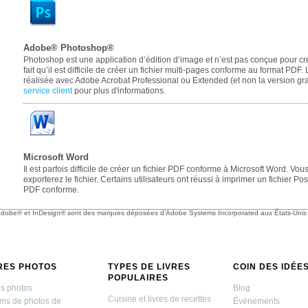
Adobe® Photoshop®
Photoshop est une application d’édition d’image et n’est pas conçue pour c
fait qu’il est difficile de créer un fichier multi-pages conforme au format PDF
réalisée avec Adobe Acrobat Professional ou Extended (et non la version gr
service client
pour plus d'informations.
Microsoft Word
Il est parfois difficile de créer un fichier PDF conforme à Microsoft Word. Vo
exporterez le fichier. Certains utilisateurs ont réussi à imprimer un fichier Pos
PDF conforme.
dobe® et InDesign® sont des marques déposées d’Adobe Systems Incorporated aux États-Unis e
RES PHOTOS
TYPES DE LIVRES
COIN DES IDÉE
POPULAIRES
es photos
Blog
Cuisine et livres de recettes
ms de photos de
Événements