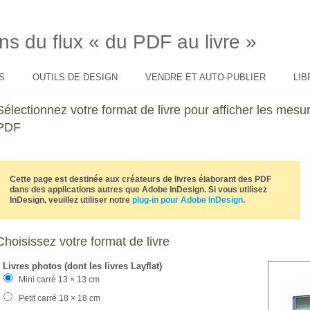
ons du flux « du PDF au livre »
S
OUTILS DE DESIGN
VENDRE ET AUTO-PUBLIER
LIB
Sélectionnez votre format de livre pour afficher les me
PDF
Cette page est destinée aux créateurs de livres élaborant des PDF
dans des applications autres que Adobe InDesign. Si vous utilisez
InDesign, veuillez utiliser notre
plug-in pour Adobe InDesign
.
Choisissez votre format de livre
Livres photos (dont les livres Layflat)
Mini carré 13 × 13 cm
Petit carré 18 × 18 cm