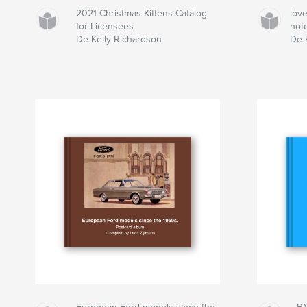
2021 Christmas Kittens Catalog
lov
for Licensees
not
De Kelly Richardson
De K