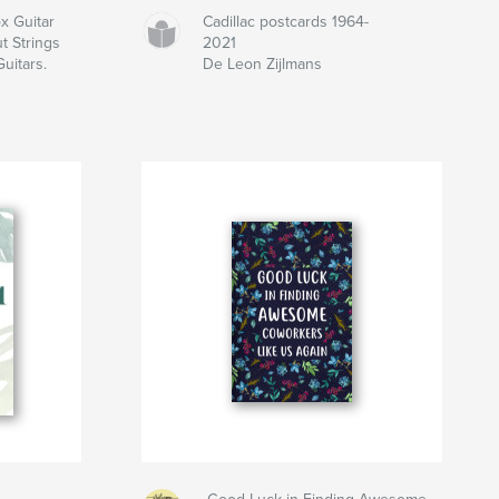
 Guitar
Cadillac postcards 1964-
t Strings
2021
Guitars.
De Leon Zijlmans