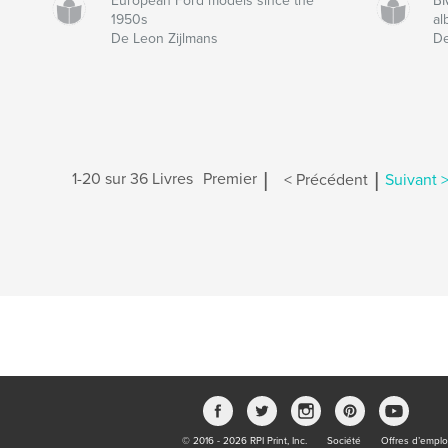
European Ford models since the
BM
1950s
a
De Leon Zijlmans
De
|
|
1-20 sur 36 Livres
Premier
< Précédent
Suivant 
© 2016 - 2026 RPI Print, Inc.
Société
Offres d’emplo