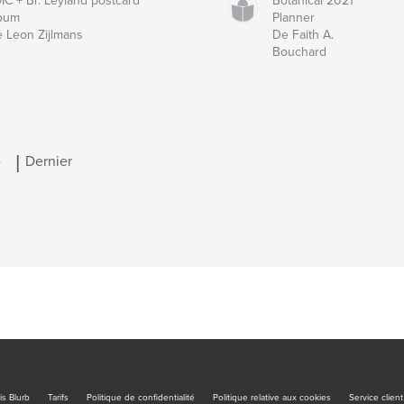
C + Br. Leyland postcard
Botanical 2021
lbum
Planner
 Leon Zijlmans
De Faith A.
Bouchard
|
>
Dernier
is Blurb
Tarifs
Politique de confidentialité
Politique relative aux cookies
Service client