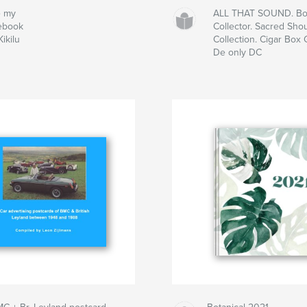
e my
ALL THAT SOUND. Box
ebook
Collector. Sacred Shou
ikilu
Collection. Cigar Box 
De only DC