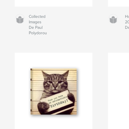
Collected
Ho
Images
20
De Paul
De
Polydorou