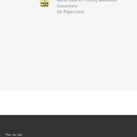
Good Luck in Finding Awesome
Coworkers
De PaperLand
Plan du site