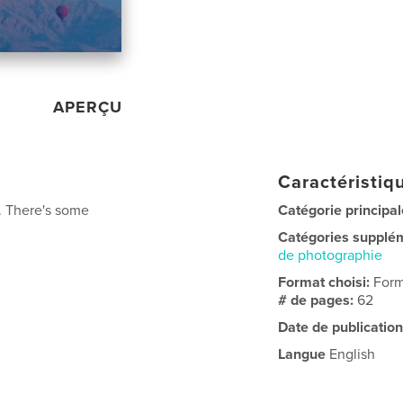
APERÇU
Caractéristiqu
n. There's some
Catégorie principal
Catégories supplé
de photographie
Format choisi:
Form
# de pages:
62
Date de publication
Langue
English