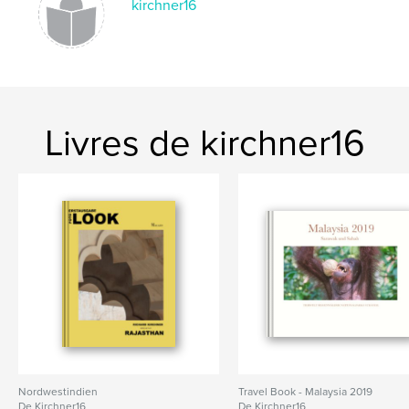
kirchner16
Mots-clés
,
,
,
,
Äthiopien
Oma Tal
Tana See
Axum
Lalibela
Livres de kirchner16
Nordwestindien
Travel Book - Malaysia 2019
De Kirchner16
De Kirchner16