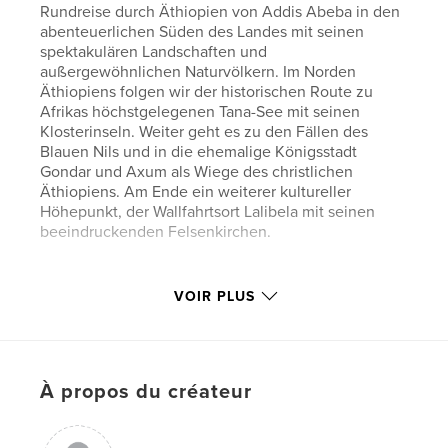
Rundreise durch Äthiopien von Addis Abeba in den
abenteuerlichen Süden des Landes mit seinen
spektakulären Landschaften und
außergewöhnlichen Naturvölkern. Im Norden
Äthiopiens folgen wir der historischen Route zu
Afrikas höchstgelegenen Tana-See mit seinen
Klosterinseln. Weiter geht es zu den Fällen des
Blauen Nils und in die ehemalige Königsstadt
Gondar und Axum als Wiege des christlichen
Äthiopiens. Am Ende ein weiterer kultureller
Höhepunkt, der Wallfahrtsort Lalibela mit seinen
beeindruckenden Felsenkirchen.
Caractéristiques et détails
VOIR PLUS
Catégorie principale:
Voyages
Format choisi:
Grand format paysage, 33×28 cm
# de pages:
148
À propos du créateur
Date de publication:
janv 22, 2020
Langue
German