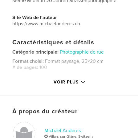
Meine Bilder in 20 Jahren Strassenphotographie.
Site Web de l'auteur
https://www.michaelanderes.ch
Caractéristiques et détails
Catégorie principale:
Photographie de rue
Format choisi:
Format paysage, 25×20 cm
# de pages:
100
Date de publication:
janv 04, 2020
VOIR PLUS
Langue
German
Mots-clés
,
,
fineartphotography
photography
À propos du créateur
streetphotography
Michael Anderes
Villars-sur-Glâne, Switzerla