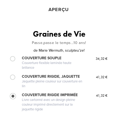
APERÇU
Graines de Vie
Passe,passe le temps...10 ans!
de
Marie Wermuth, sculpteu'ze!
COUVERTURE SOUPLE
34,32 €
Couverture flexible laminée haute
brillance
COUVERTURE RIGIDE, JAQUETTE
41,32 €
Jaquette pleine couleur sur couverture en
lin
COUVERTURE RIGIDE IMPRIMÉE
41,32 €
Livre cartonné avec un design pleine
couleur imprimé directement sur la
jaquette rigide