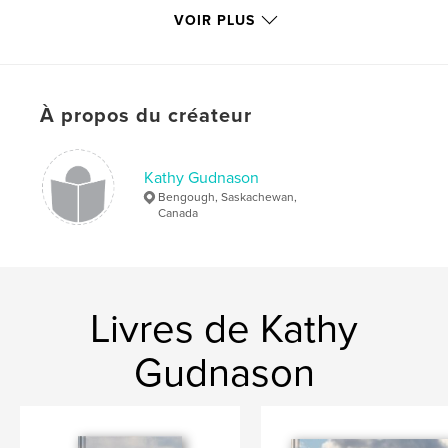
Date de publication:
nov 22, 2009
VOIR PLUS
Mots-clés
,
,
,
,
hawks
photography
scripture
skies
,
crocuses
flowers
À propos du créateur
,
horses
,
cats
,
animals
,
valley
,
Kathy Gudnason
hills
,
trees
,
nature
,
haiku
,
Bengough, Saskachewan,
Canada
prose
,
poetry
,
psalm
,
prayer
,
religious
,
spiritual
Livres de Kathy
Gudnason