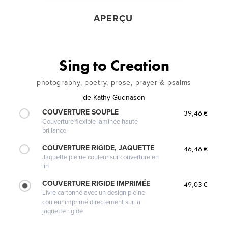
APERÇU
Sing to Creation
photography, poetry, prose, prayer & psalms
de
Kathy Gudnason
COUVERTURE SOUPLE
39,46 €
Couverture flexible laminée haute
brillance
COUVERTURE RIGIDE, JAQUETTE
46,46 €
Jaquette pleine couleur sur couverture en
lin
COUVERTURE RIGIDE IMPRIMÉE
49,03 €
Livre cartonné avec un design pleine
couleur imprimé directement sur la
jaquette rigide