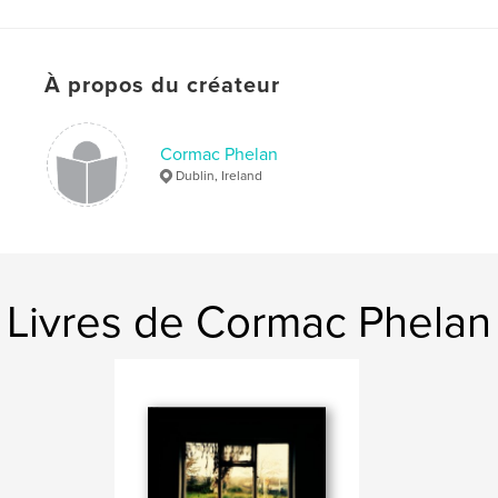
,
,
,
Cormac Phelan
Come Back
Thirteen
,
,
Lomo
lca
Lomography
À propos du créateur
,
Photography
,
Music
,
Dublin
,
Ireland
Cormac Phelan
Dublin, Ireland
Livres de Cormac Phelan