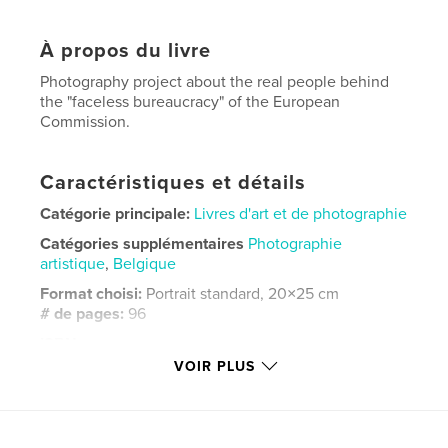
À propos du livre
Photography project about the real people behind
the "faceless bureaucracy" of the European
Commission.
Caractéristiques et détails
Catégorie principale:
Livres d'art et de photographie
Catégories supplémentaires
Photographie
artistique
,
Belgique
Format choisi:
Portrait standard, 20×25 cm
# de pages:
96
ISBN
Couverture souple: 9780464624875
VOIR PLUS
Date de publication:
nov 29, 2019
Langue
English