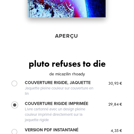
APERÇU
pluto refuses to die
de
micazilin rhoady
COUVERTURE RIGIDE, JAQUETTE
30,93 €
Jaquette pleine couleur sur couverture en
lin
COUVERTURE RIGIDE IMPRIMÉE
29,84 €
Livre cartonné avec un design pleine
couleur imprimé directement sur la
jaquette rigide
VERSION PDF INSTANTANÉ
4,35 €