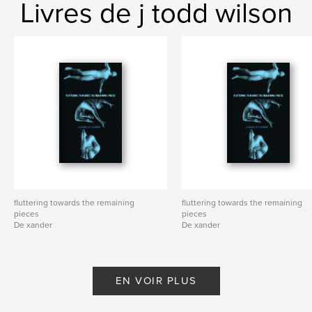
Livres de j todd wilson
fluttering towards the remaining
fluttering towards the remaining
pieces
pieces
De xander
De xander
EN VOIR PLUS