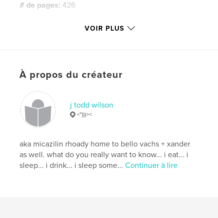
# de pages:
426
Date de publication:
nov 28, 2019
VOIR PLUS
Langue
English
Mots-clés
,
,
,
parkland
shooting
pluto
À propos du créateur
,
violence. planets
guns
j todd wilson
<")))><
aka micazilin rhoady home to bello vachs + xander
as well. what do you really want to know... i eat... i
sleep... i drink... i sleep some...
Continuer à lire