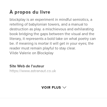
À propos du livre
blockplay is an experiment in mindful semiotics, a
retelling of babylonian towers, and a manual to
destruction as play. a mischievous and exhilarating
book bridging the gaps between the visual and the
literary, it represents a bold take on what poetry can
be. if meaning is mortar it will get in your eyes; the
reader must remain playful to stay clear.
Vilde Valerie on Blockplay
Site Web de l'auteur
https://www.astranaut.co.uk
Caractéristiques et détails
VOIR PLUS
Catégorie principale:
Poésie
Catégories supplémentaires
Livres d'art et de
photographie