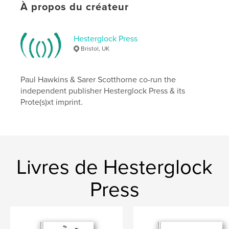
À propos du créateur
Format choisi:
13×20 cm
# de pages:
38
ISBN
Hesterglock Press
Couverture souple: 9780464499107
Bristol, UK
Date de publication:
nov 11, 2019
Langue
English
Paul Hawkins & Sarer Scotthorne co-run the
independent publisher Hesterglock Press & its
Mots-clés
Prote(s)xt imprint.
,
,
art
poetry
poembrut
Livres de Hesterglock
Press