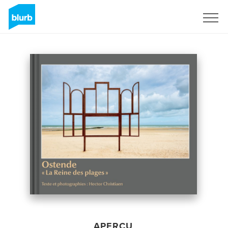
S'inscrire
APERÇU