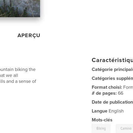
APERÇU
Caractéristiqu
untain biking the
Catégorie principal
at we all
Catégories supplé
ls and a sense of
Format choisi:
Form
# de pages:
66
Date de publication
Langue
English
Mots-clés
,
Biking
Camino