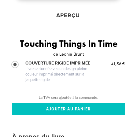
APERÇU
Touching Things In Time
de
Leonie Brunt
COUVERTURE RIGIDE IMPRIMÉE
41,56 €
Livre cartonné avec un design pleine
couleur imprimé directement sur la
jaquette rigide
La TVA sera ajoutée à la commande.
À propos du livre