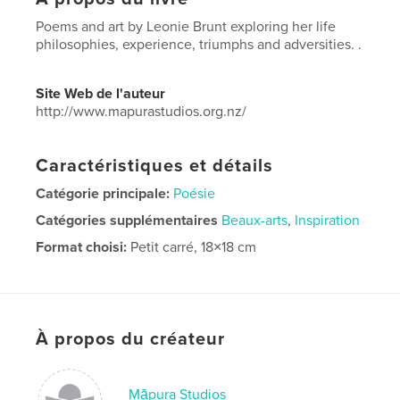
Poems and art by Leonie Brunt exploring her life
philosophies, experience, triumphs and adversities. .
Site Web de l'auteur
http://www.mapurastudios.org.nz/
Caractéristiques et détails
Catégorie principale:
Poésie
Catégories supplémentaires
Beaux-arts
,
Inspiration
Format choisi:
Petit carré, 18×18 cm
# de pages:
38
Date de publication:
août 13, 2019
Langue
English
À propos du créateur
Māpura Studios