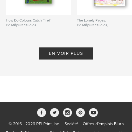
How Do Colours Catch Fire?
The Lonely Pages.
De Māpura Studios
De Māpura Studios,
EN VOIR PLUS
© 2016 - 2026 RPI Print, Inc.
Société
Offres d’emplois Blurb