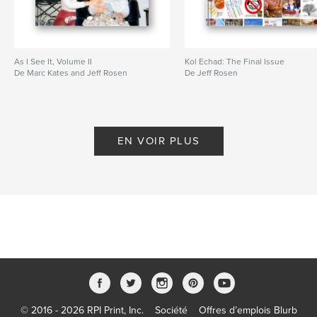
As I See It, Volume II
Kol Echad: The Final Issue
De Marc Kates and Jeff Rosen
De Jeff Rosen
EN VOIR PLUS
© 2016 - 2026 RPI Print, Inc.
Société
Offres d’emplois Blurb