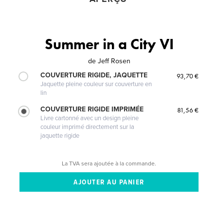
Summer in a City VI
de
Jeff Rosen
COUVERTURE RIGIDE, JAQUETTE
93,70 €
Jaquette pleine couleur sur couverture en
lin
COUVERTURE RIGIDE IMPRIMÉE
81,56 €
Livre cartonné avec un design pleine
couleur imprimé directement sur la
jaquette rigide
La TVA sera ajoutée à la commande.