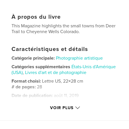
À propos du livre
This Magazine highlights the small towns from Deer
Trail to Cheyenne Wells Colorado.
Caractéristiques et détails
Catégorie principale:
Photographie artistique
Catégories supplémentaires
États-Unis d’Amérique
(USA)
,
Livres d'art et de photographie
Format choisi:
Lettre US, 22×28 cm
# de pages:
28
Date de publication:
août 11, 2019
Langue
English
VOIR PLUS
Mots-clés
,
,
photography
small town usa
colorado