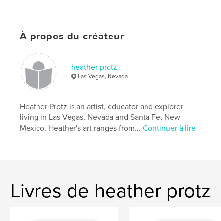
Format choisi:
Lettre US, 22×28 cm
# de pages:
44
Date de publication:
juil 24, 2019
À propos du créateur
Langue
English
Mots-clés
heather protz
Las Vegas, Nevada
,
,
,
Workbook
Basics
Composition
Photography
Heather Protz is an artist, educator and explorer
living in Las Vegas, Nevada and Santa Fe, New
Mexico. Heather's art ranges from...
Continuer à lire
Livres de heather protz