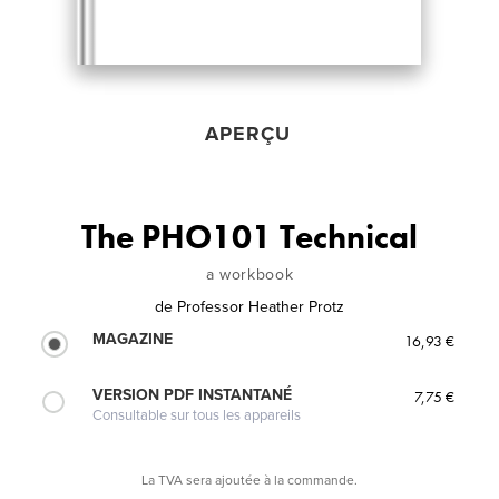
APERÇU
The PHO101 Technical
a workbook
de
Professor Heather Protz
MAGAZINE
16,93 €
VERSION PDF INSTANTANÉ
7,75 €
Consultable sur tous les appareils
La TVA sera ajoutée à la commande.