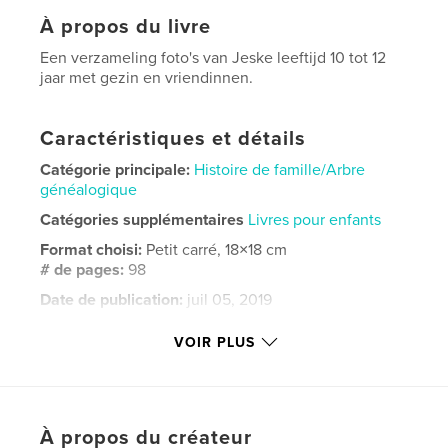
À propos du livre
Een verzameling foto's van Jeske leeftijd 10 tot 12
jaar met gezin en vriendinnen.
Caractéristiques et détails
Catégorie principale:
Histoire de famille/Arbre
généalogique
Catégories supplémentaires
Livres pour enfants
Format choisi:
Petit carré, 18×18 cm
# de pages:
98
Date de publication:
juil 05, 2019
Langue
Dutch
VOIR PLUS
Mots-clés
,
,
,
,
Jeske
Meisje
Feestjes
Familie
Vriendinnen
À propos du créateur