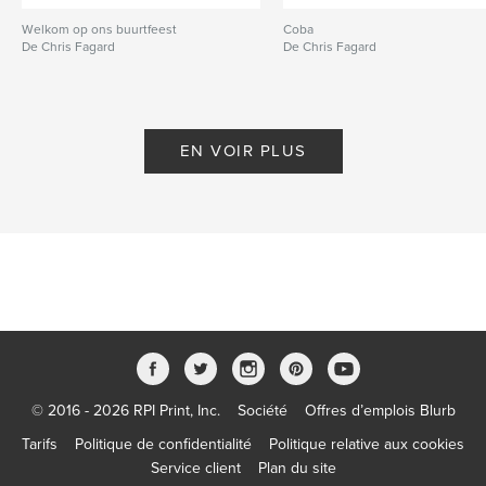
Welkom op ons buurtfeest
Coba
De Chris Fagard
De Chris Fagard
EN VOIR PLUS
© 2016 - 2026 RPI Print, Inc.
Société
Offres d’emplois Blurb
Tarifs
Politique de confidentialité
Politique relative aux cookies
Service client
Plan du site