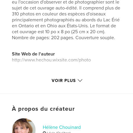
eu l'occasion d'observer et de photographier sont le
sujet de cet ouvrage auto-édité. Il comprend plus de
310 photos en couleur des espèces d'oiseaux
principalement photographiés au abords du Lac Érié
en Ontario et en Ohio aux États-Unis. Le format de
cet ouvrage est 10 po x 8 po (25 cm x 20 cm).
Nombre de pages: 202 pages. Couverture souple.
Site Web de l'auteur
http://www.hechou.wixsite.com/photo
Caractéristiques et détails
VOIR PLUS
Catégorie principale:
Nature/Vie sauvage
Catégories supplémentaires
Canada
Format choisi:
Format paysage, 25×20 cm
À propos du créateur
# de pages:
202
Date de publication:
juil 05, 2019
Hélène Chouinard
Langue
French
Lévis (Québec)