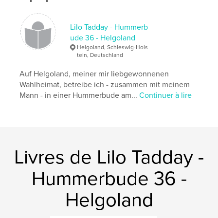
# de pages:
26
ISBN
Couverture souple: 9780368943034
Lilo Tadday - Hummerb
ude 36 - Helgoland
Date de publication:
juin 13, 2019
Helgoland, Schleswig-Hols
Langue
German
tein, Deutschland
Mots-clés
Auf Helgoland, meiner mir liebgewonnenen
,
,
,
,
Tadday
Kegelrobben
Natur
Insel
Wahlheimat, betreibe ich - zusammen mit meinem
Mann - in einer Hummerbude am...
Continuer à lire
Helgoland
Livres de Lilo Tadday -
Hummerbude 36 -
Helgoland