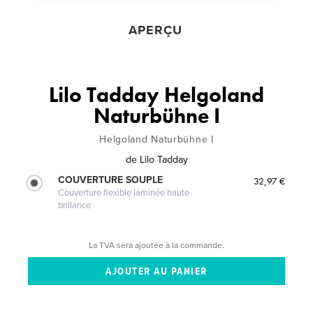
APERÇU
Lilo Tadday Helgoland
Naturbühne I
Helgoland Naturbühne I
de
Lilo Tadday
COUVERTURE SOUPLE
32,97 €
Couverture flexible laminée haute
brillance
La TVA sera ajoutée à la commande.