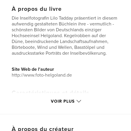
À propos du livre
Die Inselfotografin Lilo Tadday präsentiert in diesem
aufwendig gestalteten Büchlein ihre - vermutlich -
schönsten Bilder von Deutschlands einziger
Hochseeinsel Helgoland. Kegelrobben auf der
Düne, beeindruckende Landschaftsaufnahmen,
Börteboote, Wind und Wellen, Basstölpel und
ausdrucksstarke Porträts der Inselbevölkerung.
Site Web de l'auteur
http://www.foto-helgoland.de
Caractéristiques et détails
VOIR PLUS
Catégorie principale:
Nature/Vie sauvage
Catégories supplémentaires
Livres d'art et de
photographie
,
Voyages
Format choisi:
Petit carré, 18×18 cm
À propos du créateur