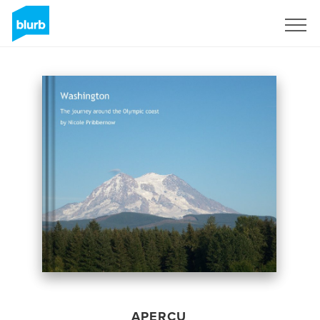
S'inscrire
APERÇU