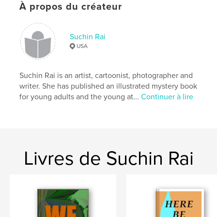
,
,
,
,
cartoon
feelings
joy
life
À propos du créateur
animals
Suchin Rai
USA
Suchin Rai is an artist, cartoonist, photographer and
writer. She has published an illustrated mystery book
for young adults and the young at...
Continuer à lire
Livres de Suchin Rai