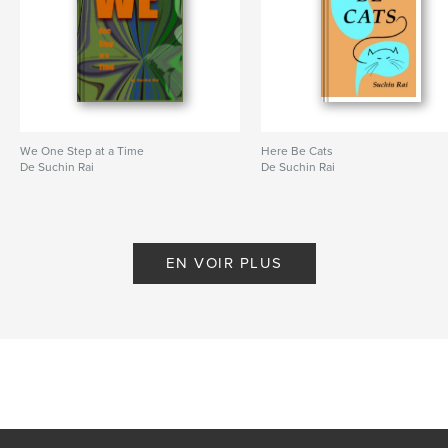
We One Step at a Time
Here Be Cats
De Suchin Rai
De Suchin Rai
EN VOIR PLUS