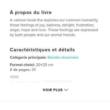
À propos du livre
A cartoon book the explores our common humanity,
those feelings of joy, sadness, delight, frustration,
anger, hope and love. These feelings are expressed
by both people and our animal friends.
Caractéristiques et détails
Catégorie principale:
Bandes dessinées
Format choisi:
20×25 cm
# de pages:
36
ISBN
Couverture souple: 9780368527548
Date de publication:
avril 02, 2019
VOIR PLUS
Langue
English
Mots-clés