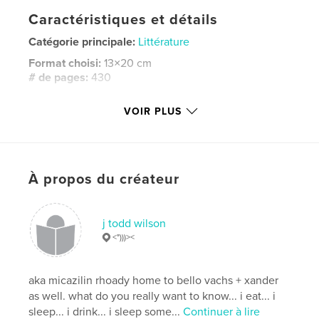
Caractéristiques et détails
Catégorie principale:
Littérature
Format choisi:
13×20 cm
# de pages:
430
Date de publication:
mars 31, 2019
VOIR PLUS
Langue
English
Mots-clés
,
,
,
,
gutter
muck
beach
rules
gun
À propos du créateur
,
,
anarchy
punk
j todd wilson
<")))><
aka micazilin rhoady home to bello vachs + xander
as well. what do you really want to know... i eat... i
sleep... i drink... i sleep some...
Continuer à lire