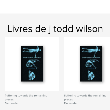
Livres de j todd wilson
fluttering towards the remaining
fluttering towards the remaining
pieces
pieces
De xander
De xander