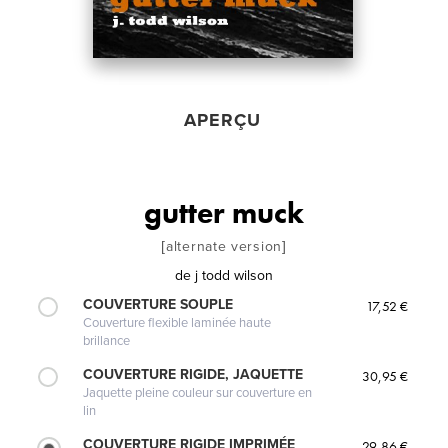
APERÇU
gutter muck
[alternate version]
de
j todd wilson
COUVERTURE SOUPLE
17,52 €
Couverture flexible laminée haute
brillance
COUVERTURE RIGIDE, JAQUETTE
30,95 €
Jaquette pleine couleur sur couverture en
lin
COUVERTURE RIGIDE IMPRIMÉE
29,86 €