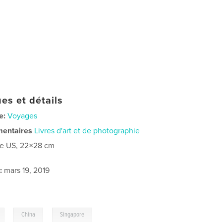
es et détails
e:
Voyages
mentaires
Livres d'art et de photographie
re US, 22×28 cm
:
mars 19, 2019
,
,
China
Singapore