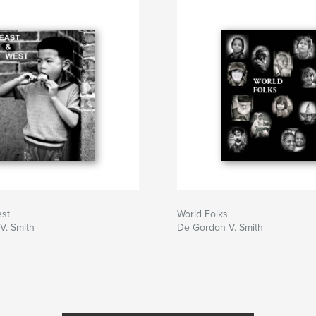
est
World Folks
V. Smith
De Gordon V. Smith