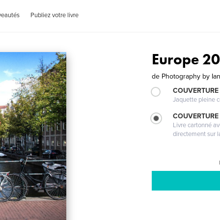
veautés
Publiez votre livre
Europe 2
de
Photography by Ia
COUVERTURE 
Jaquette pleine c
COUVERTURE 
Livre cartonné a
directement sur l