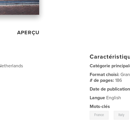
APERÇU
Caractéristiqu
 Netherlands
Catégorie principal
Format choisi:
Gran
# de pages:
186
Date de publication
Langue
English
Mots-clés
,
France
Italy