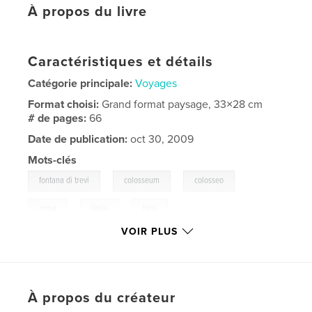
À propos du livre
Caractéristiques et détails
Catégorie principale:
Voyages
Format choisi:
Grand format paysage, 33×28 cm
# de pages:
66
Date de publication:
oct 30, 2009
Mots-clés
,
,
,
fontana di trevi
colosseum
colosseo
,
,
roma
italia
italy
VOIR PLUS
,
romevatican
,
st.peter
,
sanpietro
,
pope
,
papa
,
michelangelo
,
sistina
À propos du créateur