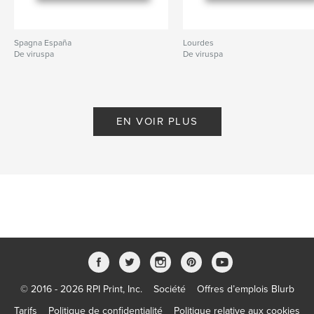
Spagna España
Lourdes
De viruspa
De viruspa
EN VOIR PLUS
© 2016 - 2026 RPI Print, Inc.
Société
Offres d’emplois Blurb
Tarifs
Politique de confidentialité
Politique relative aux cookies