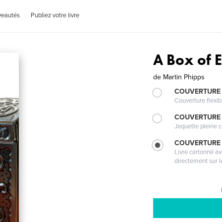
veautés
Publiez votre livre
A Box of 
de
Martin Phipps
COUVERTURE
Couverture flexib
COUVERTURE 
Jaquette pleine c
COUVERTURE 
Livre cartonné a
directement sur l