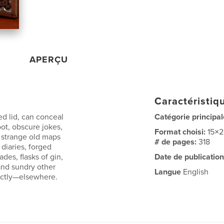
APERÇU
Caractéristiqu
ed lid, can conceal
Catégorie principal
ot, obscure jokes,
Format choisi:
15×
, strange old maps
# de pages:
318
 diaries, forged
des, flasks of gin,
Date de publication
 and sundry other
Langue
English
rectly—elsewhere.