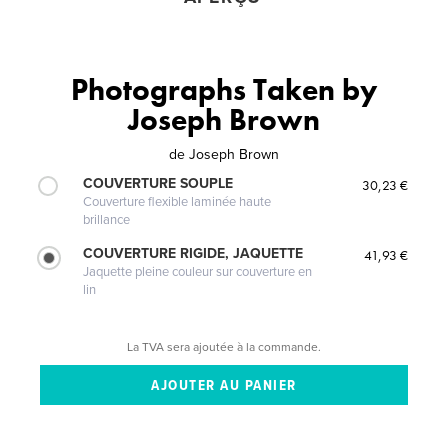
Photographs Taken by
Joseph Brown
de
Joseph Brown
COUVERTURE SOUPLE
30,23 €
Couverture flexible laminée haute
brillance
COUVERTURE RIGIDE, JAQUETTE
41,93 €
Jaquette pleine couleur sur couverture en
lin
La TVA sera ajoutée à la commande.