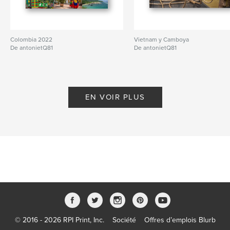
Colombia 2022
Vietnam y Camboya
De antonietQ81
De antonietQ81
EN VOIR PLUS
© 2016 - 2026 RPI Print, Inc.
Société
Offres d’emplois Blurb