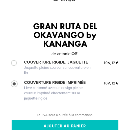
GRAN RUTA DEL
OKAVANGO by
KANANGA
de
antonietQ81
COUVERTURE RIGIDE, JAQUETTE
106,12 €
Jaquette pleine couleur sur couverture en
lin
COUVERTURE RIGIDE IMPRIMÉE
109,12 €
Livre cartonné avec un design pleine
couleur imprimé directement sur la
jaquette rigide
La TVA sera ajoutée à la commande.