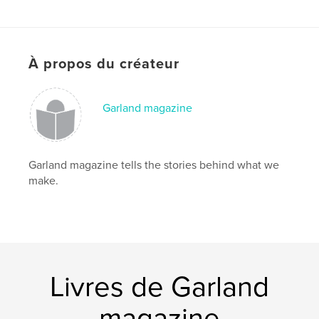
Format choisi:
20×25 cm
# de pages:
110
ISBN
À propos du créateur
Couverture rigide imprimée: 9780464755944
Date de publication:
oct 05, 2018
Garland magazine
Langue
English
Mots-clés
,
,
craft
Asia Pacific
travel writing
Garland magazine tells the stories behind what we
make.
Livres de Garland
magazine