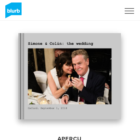
S'inscrire
APERÇU