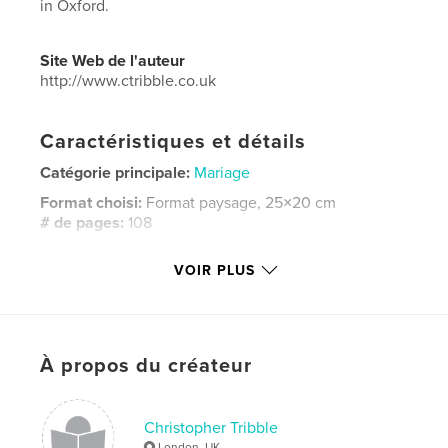
in Oxford.
Site Web de l'auteur
http://www.ctribble.co.uk
Caractéristiques et détails
Catégorie principale:
Mariage
Format choisi:
Format paysage, 25×20 cm
# de pages:
108
ISBN
VOIR PLUS
Couverture rigide, jaquette: 9780464867630
Date de publication:
sept 05, 2018
Langue
English
Mots-clés
À propos du créateur
,
,
wedding
Colin Campbell
Simone Foster
Christopher Tribble
London, UK